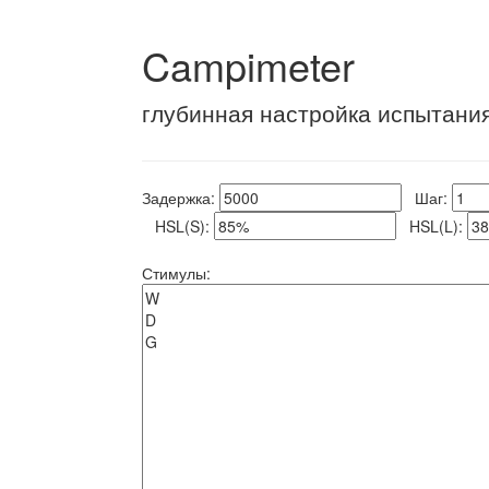
Campimeter
глубинная настройка испытани
Задержка:
Шаг:
HSL(S):
HSL(L):
Стимулы: